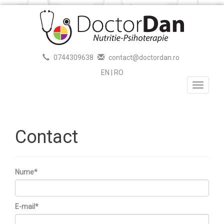
0744309638
contact@doctordan.ro
EN
|
RO
Toggle
navigati
Contact
Nume*
E-mail*